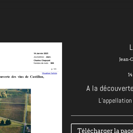
L
Jean-
14
A la découverte
L’appellatio
Télécharger la page