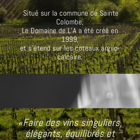
Situé sur la commune de Sainte
Colombe,
Le Domaine de L’A a été créé en
1999,
et s’étend sur les coteaux argilo-
calcaire.
«Faire des vins singuliers,
élégants, équilibrés
et