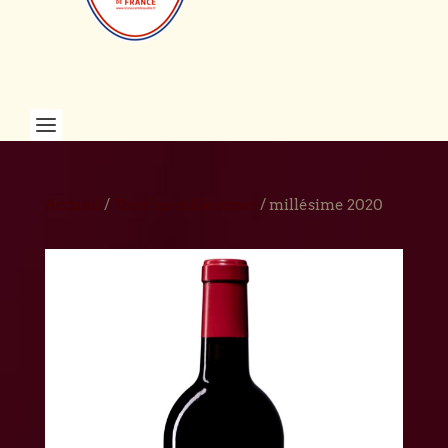
Accueil
/
Tous les millesimes
/ millésime 2020