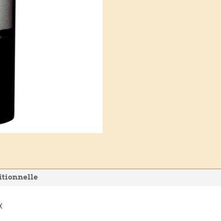
itionnelle
x