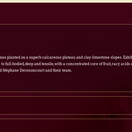
nes planted on a superb calcareous plateau and clay-limestone slopes. Exhibi
 to full-bodied, deep and tensile, with a concentrated core of fruit, racy acids 
 and Stéphane Derenoncourt and their team.