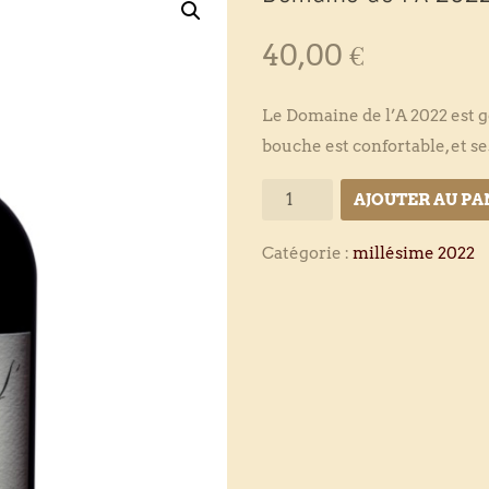
40,00
€
Le Domaine de l’A 2022 est gé
bouche est confortable, et s
quantité
AJOUTER AU PA
de
Catégorie :
millésime 2022
Domaine
de
l’A
2022
•
75
cl.