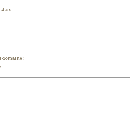
ectare
u domaine :
s