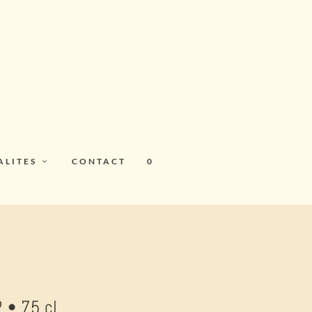
ALITES
CONTACT
0
 • 75 cl.