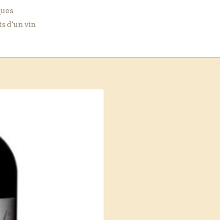
ques
ts d’un vin